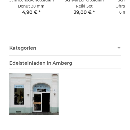
Donut 30 mm
Reiki Set
Ohrste
6 mm,
4,90 €
*
29,00 €
*
Kategorien
Edelsteinladen in Amberg