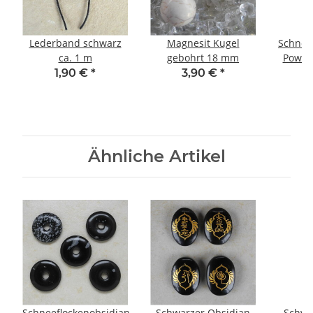
Lederband schwarz
Magnesit Kugel
Schnee
ca. 1 m
gebohrt 18 mm
Power
m
1,90 €
*
3,90 €
*
Ähnliche Artikel
Schneeflockenobsidian
Schwarzer Obsidian
Schwa