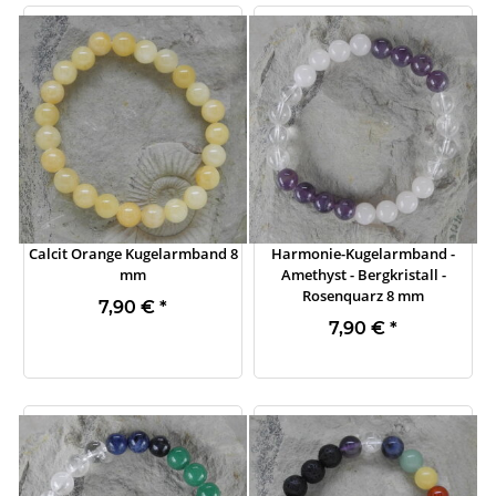
Calcit Orange Kugelarmband 8
Harmonie-Kugelarmband -
mm
Amethyst - Bergkristall -
Rosenquarz 8 mm
7,90 €
*
7,90 €
*