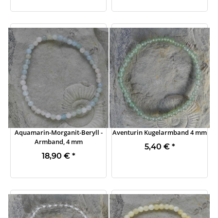
Aquamarin-Morganit-Beryll -
Aventurin Kugelarmband 4 mm
Armband, 4 mm
5,40 €
*
18,90 €
*