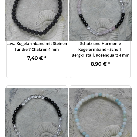
Lava Kugelarmband mit Steinen
Schutz und Harmonie
für die 7 Chakren 4 mm
Kugelarmband - Schörl,
Bergkristall, Rosenquarz 4 mm
7,40 €
*
8,90 €
*