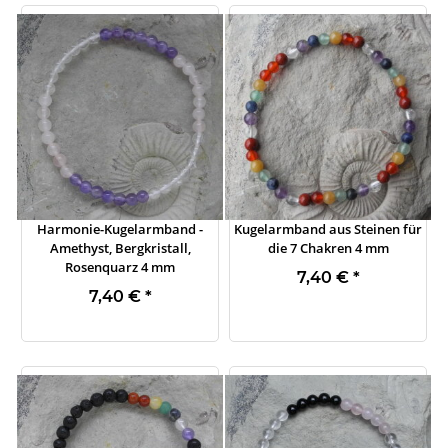
Harmonie-Kugelarmband -
Kugelarmband aus Steinen für
Amethyst, Bergkristall,
die 7 Chakren 4 mm
Rosenquarz 4 mm
7,40 €
*
7,40 €
*