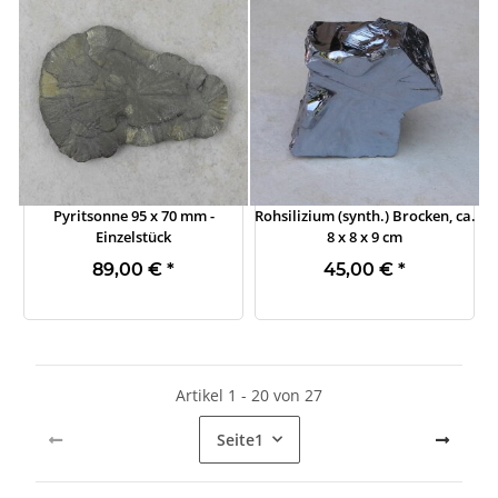
Pyritsonne 95 x 70 mm -
Rohsilizium (synth.) Brocken, ca.
Einzelstück
8 x 8 x 9 cm
89,00 €
*
45,00 €
*
Artikel 1 - 20 von 27
Seite
1