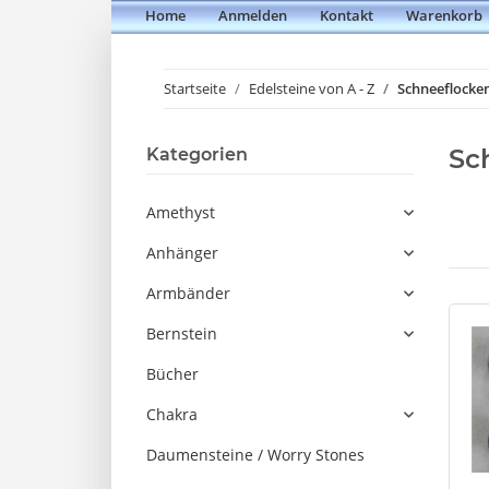
Home
Anmelden
Kontakt
Warenkorb
Startseite
Edelsteine von A - Z
Schneeflocke
Sc
Kategorien
Amethyst
Anhänger
Armbänder
Bernstein
Bücher
Chakra
Daumensteine / Worry Stones