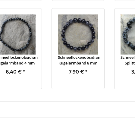
hneeflockenobsidian
Schneeflockenobsidian
Schneef
ugelarmband 4 mm
Kugelarmband 8 mm
Spli
6,40 €
*
7,90 €
*
3