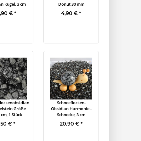
n Kugel, 3 cm
Donut 30 mm
2,90 €
*
4,90 €
*
lockenobsidian
Schneeflocken-
lstein Größe
Obsidian Harmonie -
5 cm, 1 Stück
Schnecke, 3 cm
,50 €
*
20,90 €
*