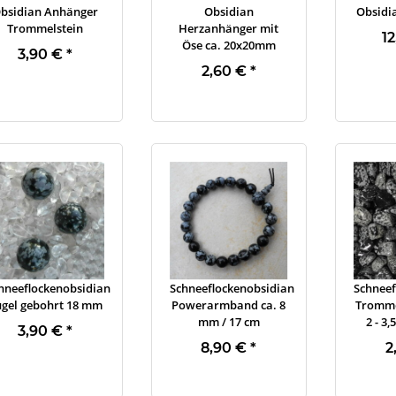
bsidian Anhänger
Obsidian
Obsidia
Trommelstein
Herzanhänger mit
1
Öse ca. 20x20mm
3,90 €
*
2,60 €
*
hneeflockenobsidian
Schneeflockenobsidian
Schneef
gel gebohrt 18 mm
Powerarmband ca. 8
Tromme
mm / 17 cm
2 - 3,
3,90 €
*
8,90 €
*
2