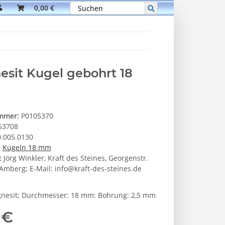
0,00 €
sit Kugel gebohrt 18
ummer:
P0105370
53708
.005.0130
:
Kugeln 18 mm
:
Jörg Winkler, Kraft des Steines, Georgenstr.
Amberg; E-Mail: info@kraft-des-steines.de
gnesit; Durchmesser: 18 mm: Bohrung: 2,5 mm
 €