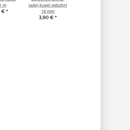
 1 m
Jade) Kugel gebohrt
18 mm
0 €
*
3,90 €
*