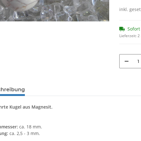
inkl. geset
Sofort
Lieferzeit:
2
chreibung
rte Kugel aus Magnesit.
hmesser:
ca. 18 mm.
ung:
ca. 2,5 - 3 mm.