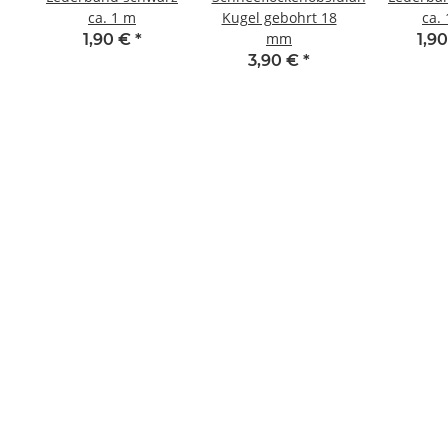
ca. 1 m
Kugel gebohrt 18
ca.
mm
1,90 €
*
1,9
3,90 €
*