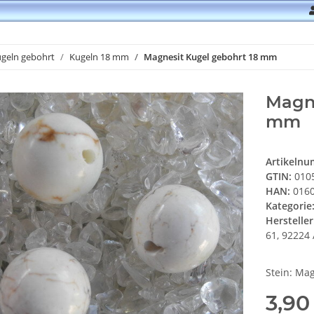
geln gebohrt
Kugeln 18 mm
Magnesit Kugel gebohrt 18 mm
Magne
mm
Artikeln
GTIN:
010
HAN:
0160
Kategorie
Hersteller
61, 92224 
Stein: Ma
3,90