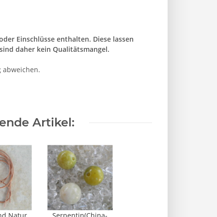
der Einschlüsse enthalten. Diese lassen
sind daher kein Qualitätsmangel.
g abweichen.
nde Artikel:
nd Natur
Serpentin(China-