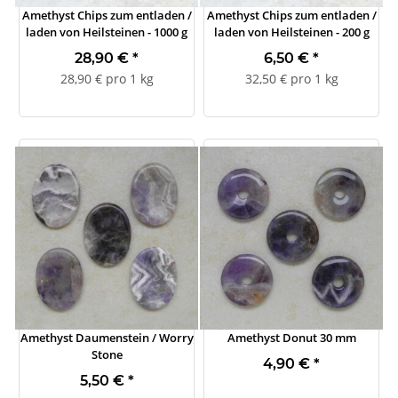
Amethyst Chips zum entladen /
Amethyst Chips zum entladen /
laden von Heilsteinen - 1000 g
laden von Heilsteinen - 200 g
28,90 €
*
6,50 €
*
28,90 € pro 1 kg
32,50 € pro 1 kg
Amethyst Daumenstein / Worry
Amethyst Donut 30 mm
Stone
4,90 €
*
5,50 €
*