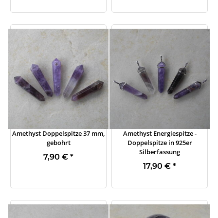
Amethyst Doppelspitze 37 mm,
Amethyst Energiespitze -
gebohrt
Doppelspitze in 925er
Silberfassung
7,90 €
*
17,90 €
*