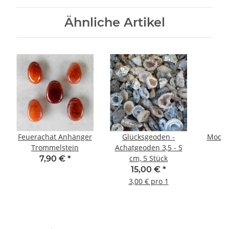
Ähnliche Artikel
Feuerachat Anhänger
Glücksgeoden -
Moosa
Trommelstein
Achatgeoden 3,5 - 5
cm, 5 Stück
7,90 €
*
15,00 €
*
3,00 € pro 1