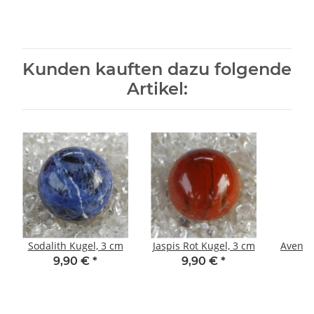
Kunden kauften dazu folgende
Artikel:
Sodalith Kugel, 3 cm
Jaspis Rot Kugel, 3 cm
Aventu
9,90 €
*
9,90 €
*