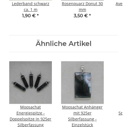
Lederband schwarz
Rosenquarz Donut 30
Avent
ca. 1 m
mm
1,90 €
*
3,50 €
*
Ähnliche Artikel
Moosachat
Moosachat Anhänger
M
Energiespitze -
mit 925er
Spli
Doppelspitze in 925er
Silberfassung -
Silberfassung
Einzelstück