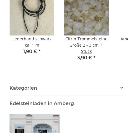
Lederband schwarz
Citrin Trommelsteine
Ameth
ca. 1 m
Größe 2 - 3 cm, 1
Stück
1,90 €
*
3,90 €
*
Kategorien
Edelsteinladen in Amberg