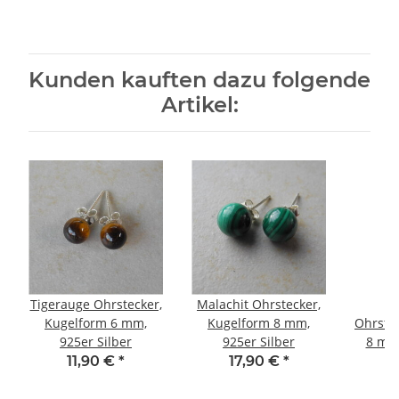
Kunden kauften dazu folgende
Artikel:
Tigerauge Ohrstecker,
Malachit Ohrstecker,
R
Kugelform 6 mm,
Kugelform 8 mm,
Ohrste
925er Silber
925er Silber
8 mm,
11,90 €
*
17,90 €
*