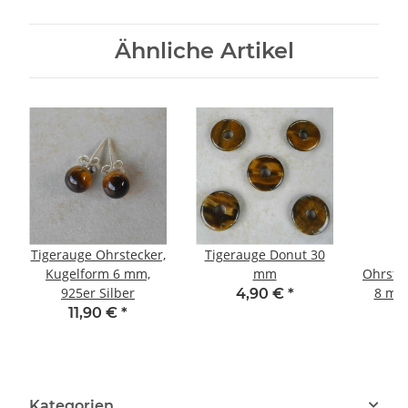
Ähnliche Artikel
Tigerauge Ohrstecker,
Tigerauge Donut 30
R
Kugelform 6 mm,
mm
Ohrste
925er Silber
8 mm,
4,90 €
*
11,90 €
*
Kategorien