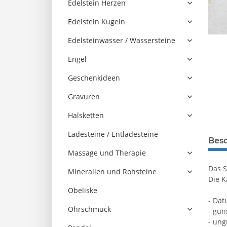
Edelstein Herzen
Edelstein Kugeln
Edelsteinwasser / Wassersteine
Engel
Geschenkideen
Gravuren
Halsketten
Ladesteine / Entladesteine
Bes
Massage und Therapie
Das S
Mineralien und Rohsteine
Die K
Obeliske
- Da
Ohrschmuck
- gün
- ung