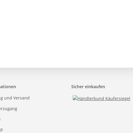
mationen
Sicher einkaufen
ng und Versand
erzugang
a
ap