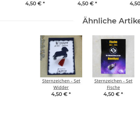
4,50 €
*
4,50 €
*
4,5
Ähnliche Artik
Sternzeichen - Set
Sternzeichen - Set
Widder
Fische
4,50 €
*
4,50 €
*