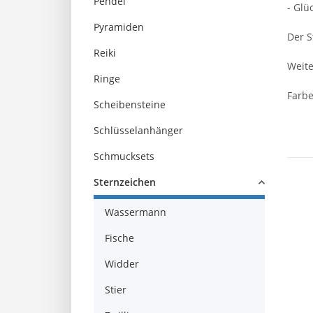
Pendel
- Glü
Pyramiden
Der S
Reiki
Weite
Ringe
Farbe
Scheibensteine
Schlüsselanhänger
Schmucksets
Sternzeichen
Wassermann
Fische
Widder
Stier