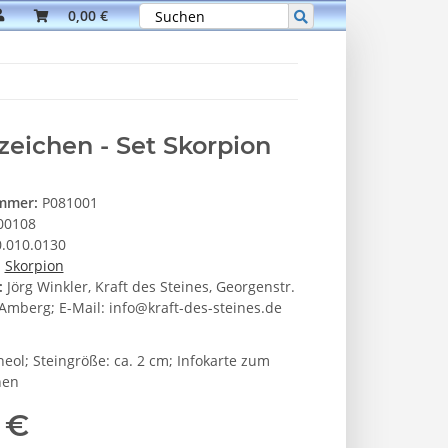
0,00 €
zeichen - Set Skorpion
ummer:
P081001
00108
.010.0130
:
Skorpion
:
Jörg Winkler, Kraft des Steines, Georgenstr.
Amberg; E-Mail: info@kraft-des-steines.de
neol; Steingröße: ca. 2 cm; Infokarte zum
hen
 €