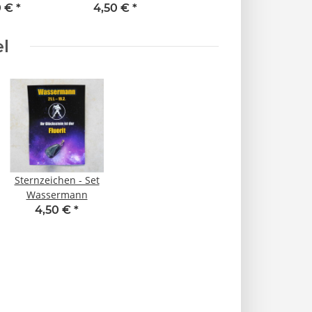
0 €
*
4,50 €
*
el
Sternzeichen - Set
Wassermann
4,50 €
*