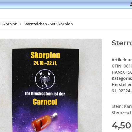
Skorpion
Sternzeichen - Set Skorpion
Stern
Artikeln
GTIN:
081
HAN:
0150
Kategorie
Hersteller
61, 92224 
Stein: Kar
Sternzeic
4,50