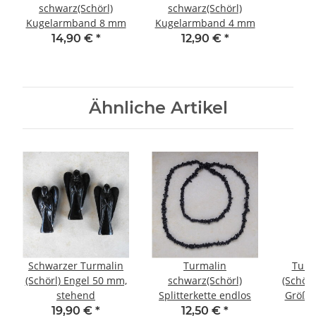
schwarz(Schörl)
schwarz(Schörl)
Kugelarmband 8 mm
Kugelarmband 4 mm
14,90 €
*
12,90 €
*
Ähnliche Artikel
Schwarzer Turmalin
Turmalin
Turm
(Schörl) Engel 50 mm,
schwarz(Schörl)
(Schör
stehend
Splitterkette endlos
Größe 
19,90 €
*
12,50 €
*