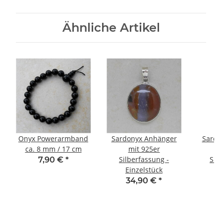
Ähnliche Artikel
Onyx Powerarmband
Sardonyx Anhänger
Sardo
ca. 8 mm / 17 cm
mit 925er
Silberfassung -
Sil
7,90 €
*
Einzelstück
E
34,90 €
*
3