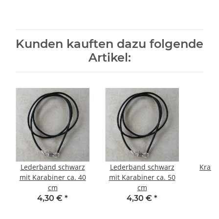
Kunden kauften dazu folgende
Artikel:
Lederband schwarz
Lederband schwarz
Kraft
mit Karabiner ca. 40
mit Karabiner ca. 50
a
cm
cm
4,30 €
*
4,30 €
*