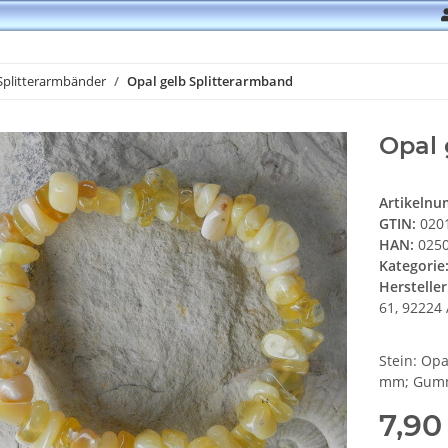
Splitterarmbänder
Opal gelb Splitterarmband
Opal 
Artikeln
GTIN:
020
HAN:
0250
Kategorie
Hersteller
61, 92224 
Stein: Opa
mm; Gum
7,90