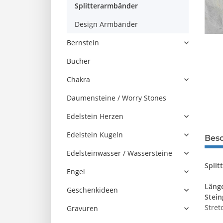
Splitterarmbänder
Design Armbänder
Bernstein
Bücher
Chakra
Daumensteine / Worry Stones
Edelstein Herzen
Edelstein Kugeln
Bes
Edelsteinwasser / Wassersteine
Split
Engel
Läng
Geschenkideen
Stein
Stret
Gravuren