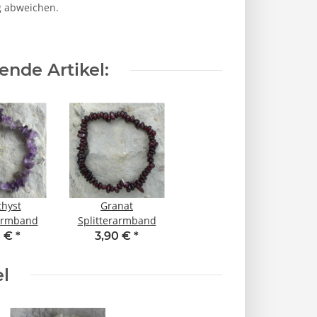
g abweichen.
nde Artikel:
hyst
Granat
rarmband
Splitterarmband
0 €
*
3,90 €
*
el