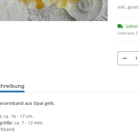
inkl. geset
Sofort
Lieferzeit:
2
chreibung
terarmband aus Opal gelb.
e:
ca. 16 - 17 cm.
größe:
ca. 7 - 12 mm.
chband.