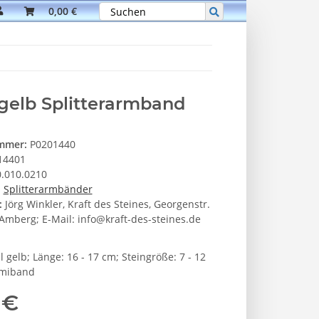
0,00 €
gelb Splitterarmband
ummer:
P0201440
14401
.010.0210
:
Splitterarmbänder
:
Jörg Winkler, Kraft des Steines, Georgenstr.
Amberg; E-Mail: info@kraft-des-steines.de
l gelb; Länge: 16 - 17 cm; Steingröße: 7 - 12
miband
 €