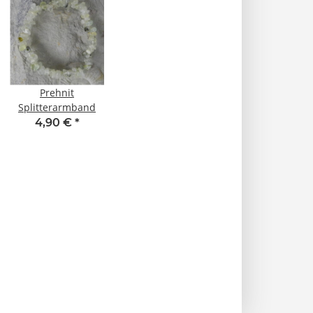
Prehnit
Splitterarmband
4,90 €
*