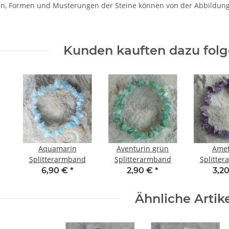
n, Formen und Musterungen der Steine können von der Abbildun
Kunden kauften dazu folge
Aquamarin
Aventurin grün
Amet
Splitterarmband
Splitterarmband
Splitte
6,90 €
*
2,90 €
*
3,2
Ähnliche Artik