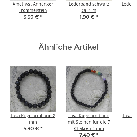
Amethyst Anhänger
Lederband schwarz
Lederb
Trommelstein
ca. 1 m
3,50 €
*
1,90 €
*
Ähnliche Artikel
Lava Kugelarmband 8
Lava Kugelarmband
Lava K
mm
mit Steinen für die 7
Chakren 4 mm
5,90 €
*
7,40 €
*