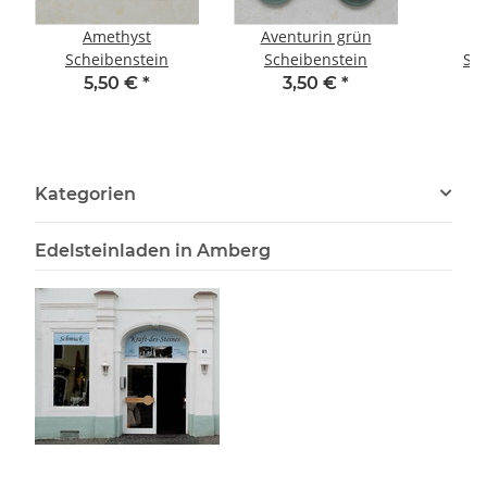
Amethyst
Aventurin grün
Scheibenstein
Scheibenstein
Sch
5,50 €
*
3,50 €
*
Kategorien
Edelsteinladen in Amberg