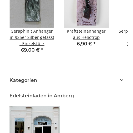
Seraphinit Anhänger
Kraftsteinanhänger
Serpen
in 925er Silber gefasst
aus Heliotrop
- Einzelstück
Tr
6,90 €
*
69,00 €
*
Kategorien
Edelsteinladen in Amberg