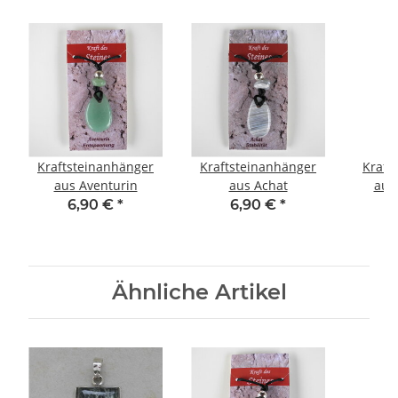
Kraftsteinanhänger
Kraftsteinanhänger
Kraft
aus Aventurin
aus Achat
aus
6,90 €
*
6,90 €
*
Ähnliche Artikel