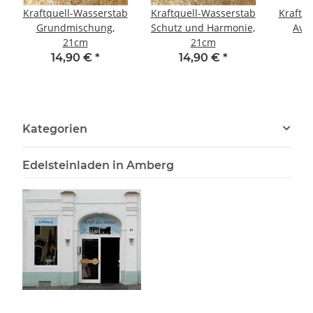
Kraftquell-Wasserstab
Kraftquell-Wasserstab
Kraftq
Grundmischung,
Schutz und Harmonie,
Ave
21cm
21cm
1
14,90 €
*
14,90 €
*
Kategorien
Edelsteinladen in Amberg