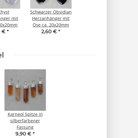
hyst
Schwarzer Obsidian
nger mit
Herzanhänger mit
 20x20mm
Öse ca. 20x20mm
0 €
*
2,60 €
*
el
Karneol Spitze in
silberfarbener
Fassung
9,90 €
*