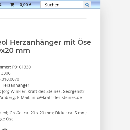
0,00 €
ol Herzanhänger mit Öse
20x20 mm
ummer:
P0101330
13306
.010.0070
:
Herzanhänger
:
Jörg Winkler, Kraft des Steines, Georgenstr.
Amberg; E-Mail: info@kraft-des-steines.de
neol; Größe: ca. 20 x 20 mm; Dicke: ca. 5 mm;
ige Öse