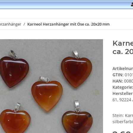
erzanhänger
Karneol Herzanhänger mit Öse ca. 20x20 mm
Karne
ca. 
Artikeln
GTIN:
010
HAN:
0080
Kategorie
Hersteller
61, 92224 
Stein: Kar
silberfarb