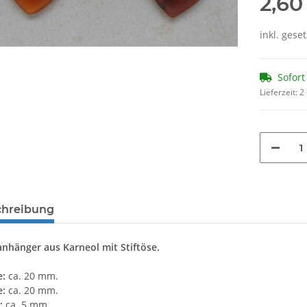
2,60
inkl. geset
Sofort
Lieferzeit:
2
chreibung
nhänger aus Karneol mit Stiftöse.
e:
ca. 20 mm.
e:
ca. 20 mm.
:
ca. 5 mm.