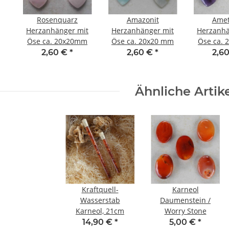
Rosenquarz
Amazonit
Amet
Herzanhänger mit
Herzanhänger mit
Herzanhä
Öse ca. 20x20mm
Öse ca. 20x20 mm
Öse ca.
2,60 €
*
2,60 €
*
2,6
Ähnliche Artik
Kraftquell-
Karneol
Wasserstab
Daumenstein /
Karneol, 21cm
Worry Stone
14,90 €
*
5,00 €
*