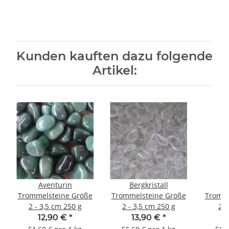
Kunden kauften dazu folgende
Artikel:
Aventurin
Bergkristall
Trommelsteine Größe
Trommelsteine Größe
Tromme
2 - 3,5 cm 250 g
2 - 3,5 cm 250 g
2 -
12,90 €
*
13,90 €
*