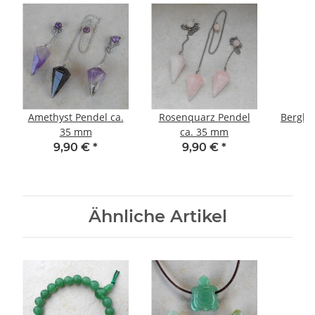
Amethyst Pendel ca.
Rosenquarz Pendel
Bergkri
35 mm
ca. 35 mm
9,90 €
*
9,90 €
*
Ähnliche Artikel