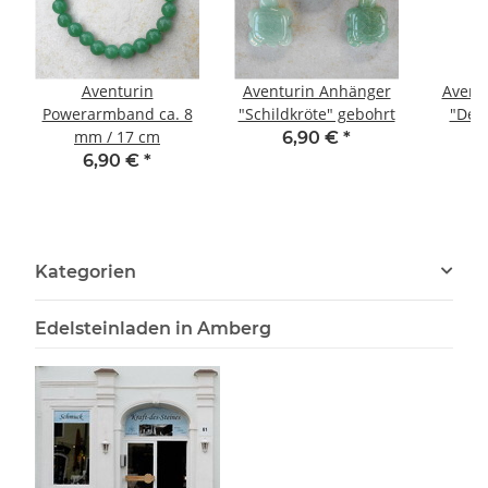
Aventurin
Aventurin Anhänger
Avent
Powerarmband ca. 8
"Schildkröte" gebohrt
"Del
mm / 17 cm
6,90 €
*
6,90 €
*
Kategorien
Edelsteinladen in Amberg