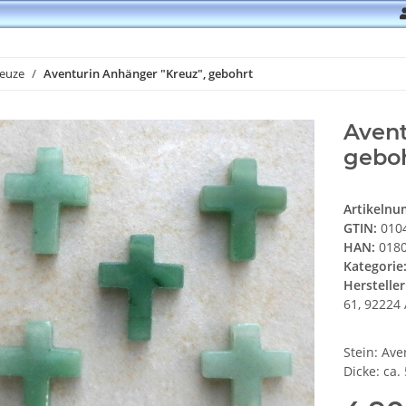
euze
Aventurin Anhänger "Kreuz", gebohrt
Avent
gebo
Artikeln
GTIN:
010
HAN:
0180
Kategorie
Hersteller
61, 92224 
Stein: Ave
Dicke: ca