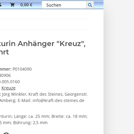
0,00 €
urin Anhänger "Kreuz",
hrt
ummer:
P0104090
40906
.005.0160
:
Kreuze
:
Jörg Winkler, Kraft des Steines, Georgenstr.
Amberg; E-Mail: info@kraft-des-steines.de
nturin; Länge: ca. 25 mm; Breite: ca. 18 mm;
. 5 mm; Bohrung: 2,5 mm