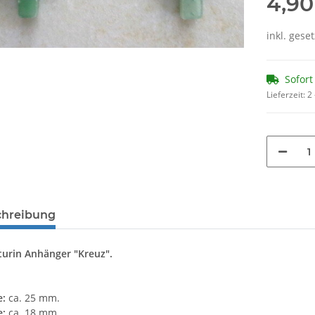
4,90
inkl. geset
Sofort
Lieferzeit:
2
chreibung
urin Anhänger "Kreuz".
e:
ca. 25 mm.
e:
ca. 18 mm.