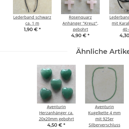
Lederband schwarz
Rosenquarz
Lederban
ca. 1 m
Anhänger "Kreuz",
mit Kara
gebohrt
40
1,90 €
*
4,90 €
*
4,3
Ähnliche Artik
Aventurin
Aventurin
Herzanhänger ca.
Kugelkette 4 mm
20x20mm gebohrt
mit 925er
Silberverschluss
4,50 €
*