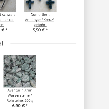
d schwarz
Dumortierit
biner ca.
Anhänger "Kreuz",
 cm
gebohrt
0 €
*
5,50 €
*
el
Aventurin grün
Wassersteine /
Rohsteine, 200 g
6,90 €
*