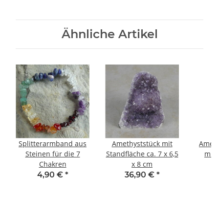
Ähnliche Artikel
Splitterarmband aus
Amethyststück mit
Ameth
Steinen für die 7
Standfläche ca. 7 x 6,5
mit 
Chakren
x 8 cm
4,90 €
*
36,90 €
*