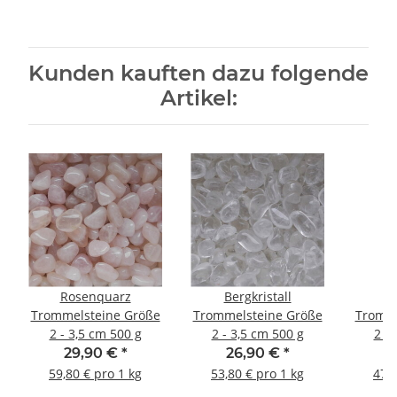
Kunden kauften dazu folgende
Artikel:
Rosenquarz
Bergkristall
A
Trommelsteine Größe
Trommelsteine Größe
Tromme
2 - 3,5 cm 500 g
2 - 3,5 cm 500 g
2 - 
29,90 €
*
26,90 €
*
2
59,80 € pro 1 kg
53,80 € pro 1 kg
47,8