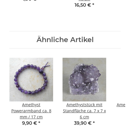
16,50 €
*
Ähnliche Artikel
Amethyst
Amethyststück mit
Amethy
Powerarmband ca. 8
Standfläche ca. 7 x 7 x
mm / 17 cm
6 cm
2
9,90 €
*
39,90 €
*